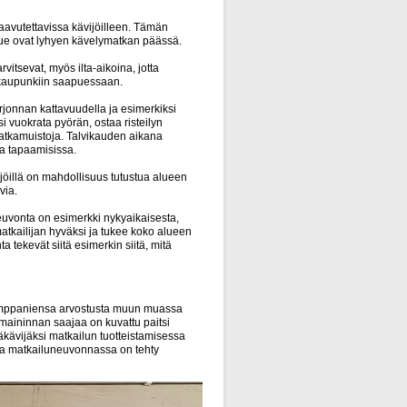
saavutettavissa kävijöilleen. Tämän
äalue ovat lyhyen kävelymatkan päässä.
vitsevat, myös ilta-aikoina, jotta
i kaupunkiin saapuessaan.
jonnan kattavuudella ja esimerkiksi
i vuokrata pyörän, ostaa risteilyn
 matkamuistoja. Talvikauden aikana
ssa tapaamisissa.
jöillä on mahdollisuus tutustua alueen
via.
vonta on esimerkki nykyaikaisesta,
matkailijan hyväksi ja tukee koko alueen
a tekevät siitä esimerkin siitä, mitä
kumppaniensa arvostusta muun muassa
maininnan saajaa on kuvattu paitsi
äkävijäksi matkailun tuotteistamisessa
sa matkailuneuvonnassa on tehty