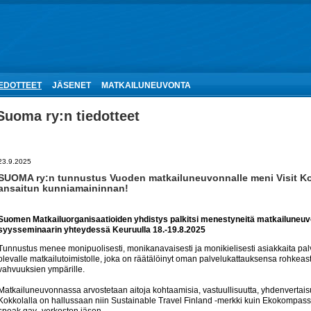
IEDOTTEET
JÄSENET
MATKAILUNEUVONTA
Suoma ry:n tiedotteet
23.9.2025
SUOMA ry:n tunnustus Vuoden matkailuneuvonnalle meni Visit Kokk
ansaitun kunniamaininnan!
Suomen Matkailuorganisaatioiden yhdistys palkitsi menestyneitä matkailuneuv
syysseminaarin yhteydessä Keuruulla 18.-19.8.2025
Tunnustus menee monipuolisesti, monikanavaisesti ja monikielisesti asiakkaita palv
olevalle matkailutoimistolle, joka on räätälöinyt oman palvelukattauksensa rohkea
vahvuuksien ympärille.
Matkailuneuvonnassa arvostetaan aitoja kohtaamisia, vastuullisuutta, yhdenvertaisuut
Kokkolalla on hallussaan niin Sustainable Travel Finland -merkki kuin Ekokompassi-
speak gay -verkoston jäsen.