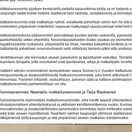
Matkailuneuvonta sijaitsee keskeisellä paikalla kaupunkinsa torilla, ja on helposti 
kaupungin kaikki kolme hotellia sijaitsevat torin laidoilla, rautatieasema ja leirint
Matkailuneuvonta elää matkailijan rytmiä -asiakkaita palvellaan silloin kun he sitä tar
esimerkiksi ympäröiviin hotelleihin saapuvat matkustajat saavat parhaat vinkit het
Matkailutoimistossa pääsesonkiin panostetaan kuuden päivän aukiololla, palvelutar
ajankohtaisilla viikko-ohjelmilla. Neuvontapalveluiden lisäksi asiakas voi esimerkiks
majakkasaarelle ruokailulla, yöpymisellä tai ilman, hankkia paikallisia tuotteita ja
matkailijoita palvellaan resurssiviisaasti sekä sähköisiä kanavia pitkin että sovitui
Henkilökunnan aito kiinnostus alueen palveluihin ja tapahtumiin vaikuttaa. Työnteki
tarjontaan työajalla, jotta suositukset ovat ajantasaisia, aitoja ja matkailijalle soveltu
Kaikkien aikojen ensimmäinen tunnustuksen saava Suoma ry:n Vuoden matkailuneu
monipuolisesta ja asiakaslähtöisestä matkailuneuvonnasta, joka toimii aktiivisesti 
elinvoimaa. Fyysinen infopiste, vastuullisuus, palvelun laatu ja kattava palvelutarjont
matkailuneuvonta parhaimmillaan voi olla.
Kunniamaininta: Naantalin matkailuneuvonta ja Tarja Rautiainen
Kunniamaininta myönnetään matkailuneuvonnalle, joka nauttii laajasti yhteistyö
ylimaakunnallisen yhteistyökykynsä ja aktiivisen kehittämisotteensa vuoksi. Kunnia
innovatiiviseksi ja asiakaslähtöiseksi palvelevaksi toimistoksi myös rohkeaksi edell
sekä koko alueen myyntityössä. Naantalin vanhan kaupungin ytimessä sijaitsevas
pitkäjänteistä työtä kaupungin ja sitä ympäröivän alueen matkailun edistämiseksi.