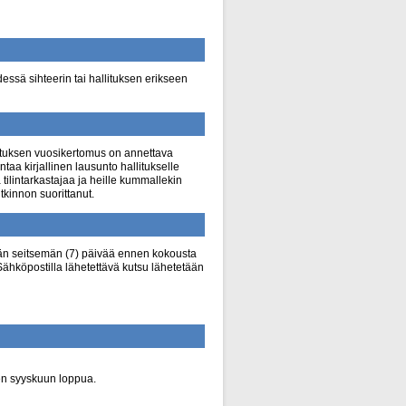
ssä sihteerin tai hallituksen erikseen
allituksen vuosikertomus on annettava
ntaa kirjallinen lausunto hallitukselle
tilintarkastajaa ja heille kummallekin
tkinnon suorittanut.
ään seitsemän (7) päivää ennen kokousta
. Sähköpostilla lähetettävä kutsu lähetetään
en syyskuun loppua.