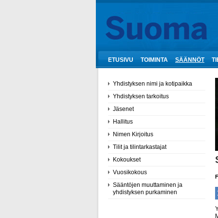
ETUSIVU
TOIMINTA
SÄÄNNÖT
T
Yhdistyksen nimi ja kotipaikka
Yhdistyksen tarkoitus
Jäsenet
Hallitus
Nimen Kirjoitus
Tilit ja tilintarkastajat
Kokoukset
Vuosikokous
F
Sääntöjen muuttaminen ja
yhdistyksen purkaminen
Y
M