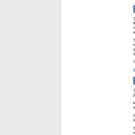
S
t
m
a
T
n
y
s
T
S
j
M
m
A
m
S
m