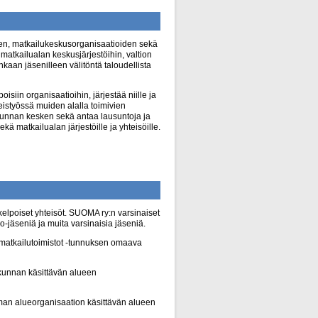
den, matkailukeskusorganisaatioiden sekä
matkailualan keskusjärjestöihin, valtion
nkaan jäsenilleen välitöntä taloudellista
siin organisaatioihin, järjestää niille ja
eistyössä muiden alalla toimivien
nkunnan kesken sekä antaa lausuntoja ja
ekä matkailualan järjestöille ja yhteisöille.
kelpoiset yhteisöt. SUOMA ry:n varsinaiset
-jäseniä ja muita varsinaisia jäseniä.
t matkailutoimistot -tunnuksen omaava
kunnan käsittävän alueen
man alueorganisaation käsittävän alueen