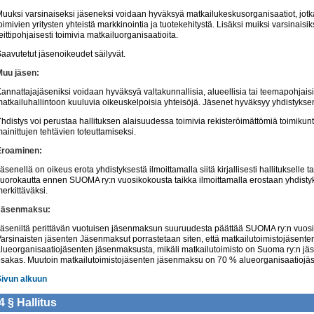
uuksi varsinaiseksi jäseneksi voidaan hyväksyä matkailukeskusorganisaatiot, jotk
oimivien yritysten yhteistä markkinointia ja tuotekehitystä. Lisäksi muiksi varsinais
eittipohjaisesti toimivia matkailuorganisaatioita.
aavutetut jäsenoikeudet säilyvät.
Muu jäsen:
annattajajäseniksi voidaan hyväksyä valtakunnallisia, alueellisia tai teemapohjaisi
atkailuhallintoon kuuluvia oikeuskelpoisia yhteisöjä. Jäsenet hyväksyy yhdistyksen
hdistys voi perustaa hallituksen alaisuudessa toimivia rekisteröimättömiä toimikunt
ainittujen tehtävien toteuttamiseksi.
Eroaminen:
äsenellä on oikeus erota yhdistyksestä ilmoittamalla siitä kirjallisesti hallitukselle
uorokautta ennen SUOMA ry:n vuosikokousta taikka ilmoittamalla erostaan yhdist
erkittäväksi.
Jäsenmaksu:
äseniltä perittävän vuotuisen jäsenmaksun suuruudesta päättää SUOMA ry:n vuosi
arsinaisten jäsenten Jäsenmaksut porrastetaan siten, että matkailutoimistojäsen
lueorganisaatiojäsenten jäsenmaksusta, mikäli matkailutoimisto on Suoma ry:n jä
sakas. Muutoin matkailutoimistojäsenten jäsenmaksu on 70 % alueorganisaatiojä
Sivun alkuun
4 §
Hallitus