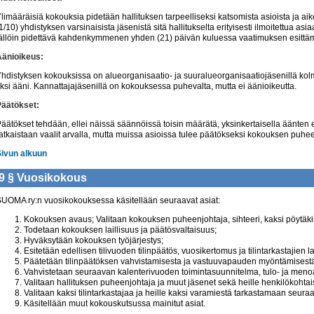
limääräisiä kokouksia pidetään hallituksen tarpeelliseksi katsomista asioista ja 
1/10) yhdistyksen varsinaisista jäsenistä sitä hallitukselta erityisesti ilmoitettua asia
ällöin pidettävä kahdenkymmenen yhden (21) päivän kuluessa vaatimuksen esittäm
Äänioikeus:
hdistyksen kokouksissa on alueorganisaatio- ja suuralueorganisaatiojäsenillä kolme
ksi ääni. Kannattajajäsenillä on kokouksessa puhevalta, mutta ei äänioikeutta.
Päätökset:
äätökset tehdään, ellei näissä säännöissä toisin määrätä, yksinkertaisella äänte
atkaistaan vaalit arvalla, mutta muissa asioissa tulee päätökseksi kokouksen puhee
Sivun alkuun
9 §
Vuosikokous
UOMA ry:n vuosikokouksessa käsitellään seuraavat asiat:
Kokouksen avaus; Valitaan kokouksen puheenjohtaja, sihteeri, kaksi pöytäkir
Todetaan kokouksen laillisuus ja päätösvaltaisuus;
Hyväksytään kokouksen työjärjestys;
Esitetään edellisen tilivuoden tilinpäätös, vuosikertomus ja tilintarkastajien l
Päätetään tilinpäätöksen vahvistamisesta ja vastuuvapauden myöntämisestä hall
Vahvistetaan seuraavan kalenterivuoden toimintasuunnitelma, tulo- ja men
Valitaan hallituksen puheenjohtaja ja muut jäsenet sekä heille henkilökohtai
Valitaan kaksi tilintarkastajaa ja heille kaksi varamiestä tarkastamaan seuraa
Käsitellään muut kokouskutsussa mainitut asiat.