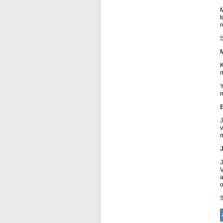
M
t
r
S
K
m
Y
m
J
v
m
J
V
a
o