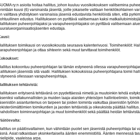
UOMA ry:n asioita hoitaa hallitus, johon kuuluu vuosikokouksen valitsemina puheen
nintään kuusi (6) varsinaista jäsentä, joille jokaiselle valitaan henkilökohtainen v
n valittava yhdistyksen varsinaisia jäseniä edustavista henkilöistä siten, että pyr
ohtuullinen edustus. Hallitukseen on pyrittävä valitsemaan kaksi matkailutoimistoj
allituksen puheenjohtajaksi ja varapuheenjohtajaksi on pyrittävä valitsemaan alue
uuralueorganisaatiojäsenten edustaja.
Kausi:
allituksen toimikausi on vuosikokousta seuraava kalenterivuosi. Toimihenkilöt: Hal
arapuheenjohtajan ja ottaa sihteerin sekä muut tarvittavat toimihenkilöt.
Kokoukset:
allitus kokoontuu puheenjohtajan tai tämän estyneenä ollessa varapuheenjohtajan
allituksen jäsenistä sitä vaatii. Hallituksen kokouksissa puheenjohtajana toimii ha
styneenä ollessaan varapuheenjohtaja.
allituksen tehtävistä:
allituksen erityisenä tehtävänä on pyydettäessä nimetä ja muutoinkin tehdä esityk
äseniksi valtakunnallisten ja muiden laaja-alaisten yhteisöjen hallintoelimiin, toimi
äsenistön asiantuntemus on tarpeen tai joiden toiminta vaikuttaa jäsenistön työhön
ekisteröimättömien toimikuntien ja jaosten tehtävistä ja oikeuksista päättää hallitus.
ahdollisen toiminnanjohtajan ja muut toimihenkilöt sekä päättää heidän tehtävistä
äätösvalta:
allitus on päätösvaltainen, kun vähintään puolet sen jäsenistä puheenjohtaja tai
äsnä. Asiat ratkaistaan yksinkertaisella äänten enemmistöllä. Äänten mennessä t
ielipide, vaaleissa arpa.