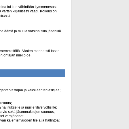
aikoina tai kun vähintään kymmenesosa
a varten kirjallisesti vaatii. Kokous on
isestä.
 ääntä ja muilla varsinaisilla jäsenillä
n enemmistöllä. Äänten mennessä tasan
njohtajan mielipide.
jantarkastajaa ja kaksi ääntenlaskijaa;
ausunto;
itukselle ja muille tilivelvollisille;
oarvio sekä jäsenmaksujen suuruus;
set varajäsenet.
van kalenterivuoden tilejä ja hallintoa;