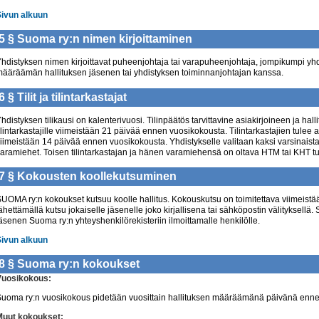
Sivun alkuun
5 § Suoma ry:n
nimen kirjoittaminen
hdistyksen nimen kirjoittavat puheenjohtaja tai varapuheenjohtaja, jompikumpi yhde
ääräämän hallituksen jäsenen tai yhdistyksen toiminnanjohtajan kanssa.
6 §
Tilit ja tilintarkastajat
hdistyksen tilikausi on kalenterivuosi. Tilinpäätös tarvittavine asiakirjoineen ja h
ilintarkastajille viimeistään 21 päivää ennen vuosikokousta. Tilintarkastajien tulee a
iimeistään 14 päivää ennen vuosikokousta. Yhdistykselle valitaan kaksi varsinaista 
aramiehet. Toisen tilintarkastajan ja hänen varamiehensä on oltava HTM tai KHT tu
7 § Kokousten
koollekutsuminen
UOMA ry:n kokoukset kutsuu koolle hallitus. Kokouskutsu on toimitettava viimeist
ähettämällä kutsu jokaiselle jäsenelle joko kirjallisena tai sähköpostin välityksellä
äsenen Suoma ry:n yhteyshenkilörekisteriin ilmoittamalle henkilölle.
Sivun alkuun
8 § Suoma ry:n
kokoukset
Vuosikokous:
uoma ry:n vuosikokous pidetään vuosittain hallituksen määräämänä päivänä enn
Muut kokoukset: