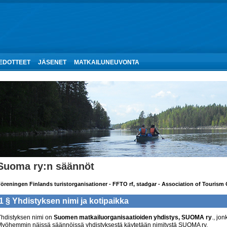
IEDOTTEET
JÄSENET
MATKAILUNEUVONTA
Suoma ry:n säännöt
öreningen Finlands turistorganisationer - FFTO rf, stadgar - Association of Tourism
1 §
Yhdistyksen nimi
ja kotipaikka
hdistyksen nimi on
Suomen matkailuorganisaatioiden yhdistys, SUOMA ry
., jo
yöhemmin näissä säännöissä yhdistyksestä käytetään nimitystä SUOMA ry.