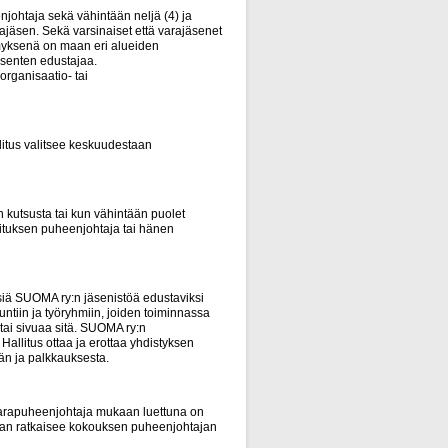
johtaja sekä vähintään neljä (4) ja
arajäsen. Sekä varsinaiset että varajäsenet
kimyksenä on maan eri alueiden
äsenten edustajaa.
organisaatio- tai
litus valitsee keskuudestaan
 kutsusta tai kun vähintään puolet
llituksen puheenjohtaja tai hänen
siä SUOMA ry:n jäsenistöä edustaviksi
kuntiin ja työryhmiin, joiden toiminnassa
 tai sivuaa sitä. SUOMA ry:n
 Hallitus ottaa ja erottaa yhdistyksen
än ja palkkauksesta.
 varapuheenjohtaja mukaan luettuna on
asan ratkaisee kokouksen puheenjohtajan