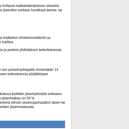
a hoitavat matkailukeskuksen alueella
iksi jäseniksi voidaan hyväksyä teema- tai
a matkailun elinkeinosektoriin ja
 hallitus.
ia ja jaoksia yhdistyksen tarkoituksessa
 tai sen puheenjohtajalle viimeistään 14
yksen kokouksessa pöytäkirjaan
kokous kullekin jäsenryhmälle erikseen.
ten jäsenmaksu on 50 %
senenä olevan alueorganisaation jäsen tai
senten jäsenmaksusta.