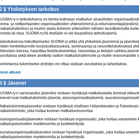
2 §
Yhdistyksen tarkoitus
UOMA ry:n tarkoituksena on toimia kotimaan matkailun alueellisten organisaatioi
eema- ja reittipohjaisten organisaatioiden yhteiselimenä ja edunvalvontajärjestönä 
atkailuhallintoon ja muihin alalla toimiviin yhteisöihin nähden tavoittelematta kuite
nsiota tai etua. SUOMA ry:llä itsellään ei ole kaupallisia tarkoitusperiä.
arkoituksensa toteuttamiseksi SUOMA ry pitää yllä yhteyksiä jäseniinsä ja jäsenkelpoi
iiden henkilökunnille koulutustilaisuuksia, seminaareja ja neuvottelukokouksia yht
hteisöjen kanssa, harjoittaa tiedotustoimintaa, neuvontaa ja tietojen vaihtoa jäse
uosituksia sekä tekee aloitteita valtion matkailuhallinnolle ja muille viranomaisille s
oimintansa tukemiseksi yhdistys voi ottaa vastaan avustuksia ja lahjoituksia.
Sivun alkuun
3 §
Jäsenet
UOMA ry:n varsinaisiksi jäseniksi voidaan hyväksyä matkailualalla toimivat oikeus
äsenet ovat matkailutoimisto-jäseniä, alueorganisaatiojäseniä, suuralueorganisaatio
atkailutoimistojäseneksi voidaan hyväksyä virallisen I-kilpioikeuden ja Palveleva
atkailutoimisto, joka hoitaa kunnan matkailuneuvontaa.
lueorganisaatiojäseneksi voidaan hyväksyä organisaatio, joka hoitaa useamman 
atkailupalveluiden markkinointia ja tuotekehitystä.
uuralueorganisaatiojäseneksi voidaan hyväksyä organisaatio, joka hoitaa useam
atkailupalveluiden markkinointia ja tuotekehitystä.