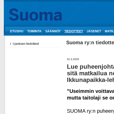
ETUSIVU
TOIMINTA
SÄÄNNÖT
TIEDOTTEET
JÄSENET
MATK
Suoma ry:n tiedotte
I-jaoksen tiedotteet
31.3.2025
Lue puheenjoht
sitä matkailua 
Ikkunapaikka-l
”Useimmin voittava 
mutta taitolaji se 
SUOMA ry:n puheen