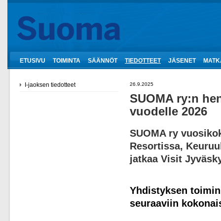
ETUSIVU
TOIMINTA
SÄÄNNÖT
TIEDOTTEET
JÄSENET
MATK
I-jaoksen tiedotteet
26.9.2025
SUOMA ry:n henk
vuodelle 2026
SUOMA ry vuosikoko
Resortissa, Keuruu
jatkaa Visit Jyväs
Yhdistyksen toimin
seuraaviin kokonai