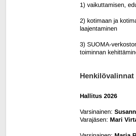
1) vaikuttamisen, ed
2) kotimaan ja koti
laajentaminen
3) SUOMA-verkoston 
toiminnan kehittämi
Henkilövalinnat
Hallitus 2026
Varsinainen:
Susann
Varajäsen:
Mari Vir
Varsinainen:
Maria 