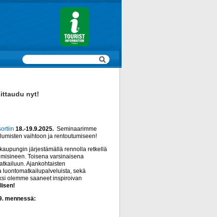
ittaudu nyt!
ortiin
18.-19.9.2025.
Seminaarimme
ulumisten vaihtoon ja rentoutumiseen!
aupungin järjestämällä rennolla retkellä
emisineen. Toisena varsinaisena
tkailuun. Ajankohtaisten
luontomatkailupalveluista, sekä
aksi olemme saaneet inspiroivan
lisen!
.9. mennessä: