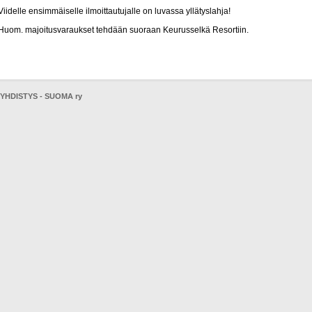
Viidelle ensimmäiselle ilmoittautujalle on luvassa yllätyslahja!
Huom. majoitusvaraukset tehdään suoraan Keurusselkä Resortiin.
HDISTYS - SUOMA ry