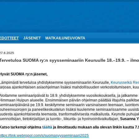
IEDOTTEET
JÄSENET
MATKAILUNEUVONTA
27.6.2025
Tervetuloa SUOMA ry:n syysseminaariin Keuruulle 18.–19.9. – ilmo
Hyvät SUOMA ry:n jäsenet,
Lämpimästi tervetuloa yhdistyksemme syysseminaariin Keuruulle,
Keurusselkä Res
tarjoaa ajankohtaisen asiaohjelman lisäksi mahdollisuuden verkostoitumiseen, ku
Aloitamme seminaaripäivät to 18.9. yhdistyksemme vuosikokouksella, ja jatkamme k
Himmaan Huipun alueelle. Ensimmäisen päivän ohjelman päättää iltajuhla palkits
seminaaripäivänä pe 19.9. keskitymme seminaarin varsinaiseen teemaan, luontoma
puheenvuorojen ja paneelikeskustelun lisäksi kuulemme seminaarissamme uusista 
uudesta ajankohtaisesta teemasta, tranformatiivisesta matkailusta. Keynote puhuj
luennoitsijan, tietokirjailijan ja luonto-, liikunta- ja hyvinvointivaikuttajan,
Susanna Y
Katso tarkempi ohjelma
täältä
ja ilmoittaudu mukaan alla olevan linkin kautta 7
https://link.webropol.com/s/suomasyysseminaari2025