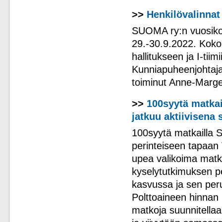
>>
Henkilövalinnat
SUOMA ry:n vuosikok
29.-30.9.2022. Kokou
hallitukseen ja I-tii
Kunniapuheenjohtaja
toiminut Anne-Marget
>>
100syytä matkai
jatkuu aktiivisena
100syytä matkailla 
perinteiseen tapaan V
upea valikoima matk
kyselytutkimuksen p
kasvussa ja sen peru
Polttoaineen hinnan
matkoja suunnitella