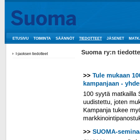
ETUSIVU
TOIMINTA
SÄÄNNÖT
TIEDOTTEET
JÄSENET
MATK
Suoma ry:n tiedotte
I-jaoksen tiedotteet
>>
Tule mukaan 10
kampanjaan - yhd
100 syytä matkailla
uudistettu, joten m
Kampanja tukee myö
markkinointipanostuk
>>
SUOMA-seminaari