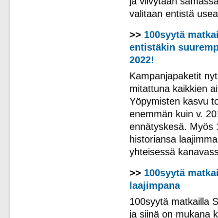
ja viivytään samassa
valitaan entistä use
>>
100syytä matkai
entistäkin suuremp
2022!
Kampanjapaketit nyt
mitattuna kaikkien 
Yöpymisten kasvu tou
enemmän kuin v. 2019
ennätyskesä. Myös 
historiansa laajimma
yhteisessä kanavassa
>>
100syytä matkai
laajimpana
100syytä matkailla 
ja siinä on mukana k