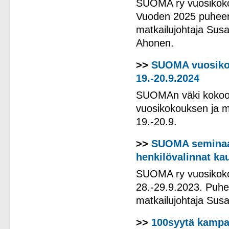
SUOMA ry vuosikokou
Vuoden 2025 puheenj
matkailujohtaja Susa
Ahonen.
>>
SUOMA vuosikok
19.-20.9.2024
SUOMAn väki kokoon
vuosikokouksen ja 
19.-20.9.
>>
SUOMA seminaar
henkilövalinnat ka
SUOMA ry vuosikokou
28.-29.9.2023. Puheen
matkailujohtaja Su
>>
100syytä kampan