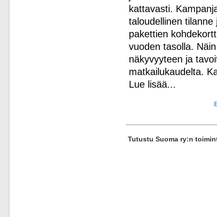
kattavasti. Kampanja
taloudellinen tilanne
pakettien kohdekortt
vuoden tasolla. Näi
näkyvyyteen ja tavo
matkailukaudelta. K
Lue lisää...
E
Tutustu Suoma ry:n toimi