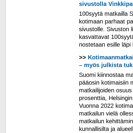
sivustolla Vinkkip
100syytä matkailla 
kotimaan parhaat pa
sivustolle. Sivuston 
kasvattavat 100syyt
nostetaan esille lä
>>
Kotimaanmatkai
– myös julkista tu
Suomi kiinnostaa ma
pääosin kotimaisiin 
matkailijoiden osuus
prosenttia, Helsingin
Vuonna 2022 kotimais
matkailun vielä olles
matkailun kehittämi
kunnallisilta ja alueell