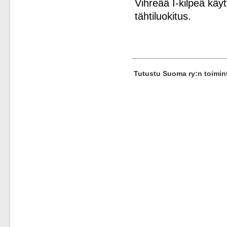
Vihreää I-kilpeä käytt
tähtiluokitus.
Tutustu Suoma ry:n toimi