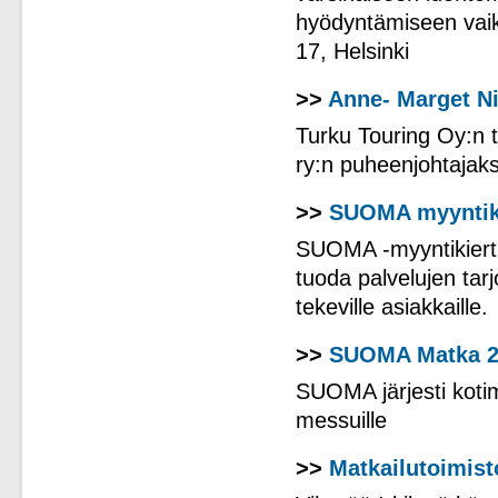
hyödyntämiseen vaik
17, Helsinki
>>
Anne- Marget N
Turku Touring Oy:n 
ry:n puheenjohtajaks
>>
SUOMA myyntiki
SUOMA -myyntikiertue
tuoda palvelujen tar
tekeville asiakkaille.
>>
SUOMA Matka 2
SUOMA järjesti koti
messuille
>>
Matkailutoimist