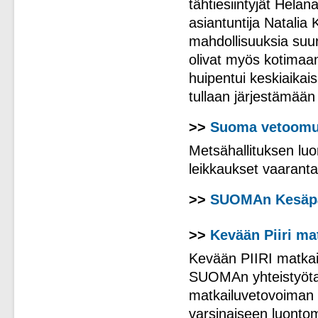
tähtiesiintyjät Hela
asiantuntija Natalia
mahdollisuuksia suur
olivat myös kotimaa
huipentui keskiaikais
tullaan järjestämään
>>
Suoma vetoom
Metsähallituksen luo
leikkaukset vaarantav
>>
SUOMAn Kesäpäi
>>
Kevään Piiri ma
Kevään PIIRI matkail
SUOMAn yhteistyötah
matkailuvetovoiman t
varsinaiseen luontom