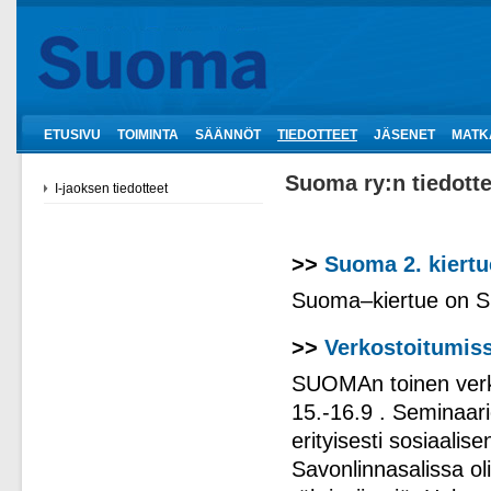
ETUSIVU
TOIMINTA
SÄÄNNÖT
TIEDOTTEET
JÄSENET
MATK
Suoma ry:n tiedotte
I-jaoksen tiedotteet
>>
Suoma 2. kiertue
Suoma–kiertue on Su
>>
Verkostoitumis
SUOMAn toinen verko
15.-16.9 . Seminaari
erityisesti sosiaalis
Savonlinnasalissa ol